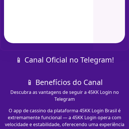
📱 Canal Oficial no Telegram!
📱 Benefícios do Canal
Descubra as vantagens de seguir a 45KK Login no
Telegram
O app de cassino da plataforma 45KK Login Brasil é
extremamente funcional — a 45KK Login opera com
velocidade e estabilidade, oferecendo uma experiência