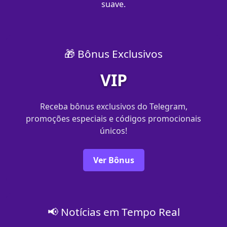
suave.
🎁 Bônus Exclusivos
VIP
Receba bônus exclusivos do Telegram,
promoções especiais e códigos promocionais
únicos!
Ver Bônus
📢 Notícias em Tempo Real