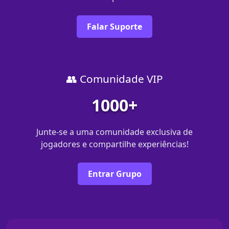
Falar Suporte
👥 Comunidade VIP
1000+
Junte-se a uma comunidade exclusiva de
jogadores e compartilhe experiências!
Entrar Grupo