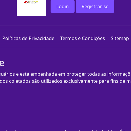
Login
Registrar-se
Políticas de Privacidade
Termos e Condições
Sitemap
de
usuários e está empenhada em proteger todas as informaçõ
os coletados são utilizados exclusivamente para fins de m