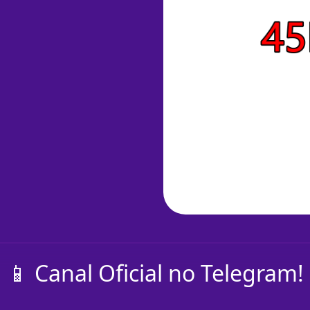
📱 Canal Oficial no Telegram!