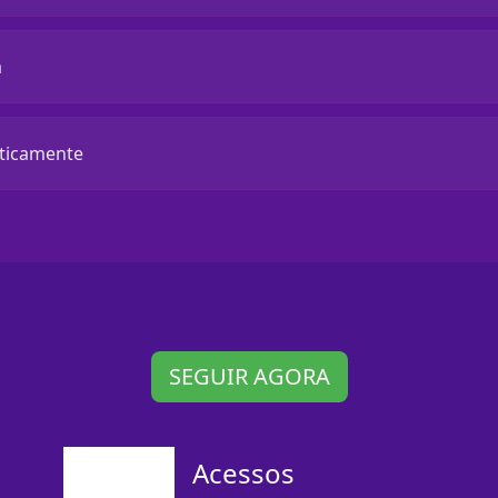
a
aticamente
SEGUIR AGORA
Acessos