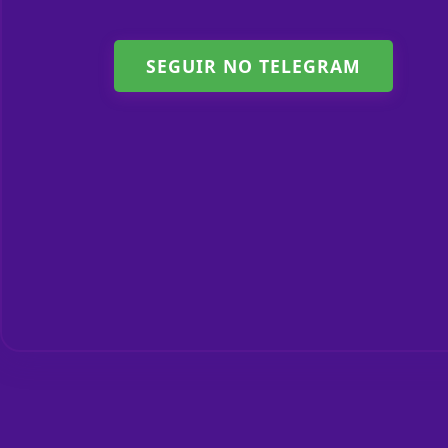
SEGUIR NO TELEGRAM