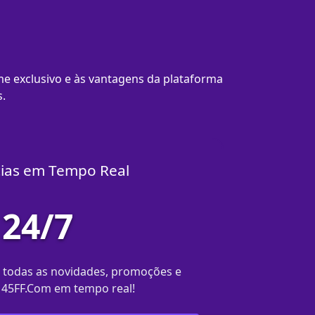
e exclusivo e às vantagens da plataforma
s.
cias em Tempo Real
24/7
e todas as novidades, promoções e
 45FF.Com em tempo real!