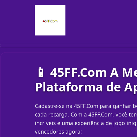
📱 45FF.Com A M
Plataforma de A
Cadastre-se na 45FF.Com para ganhar b
cada recarga. Com a 45FF.Com, você te
incríveis e uma experiência de jogo inig
vencedores agora!