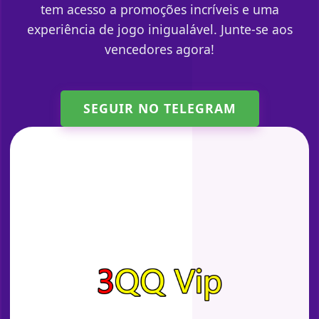
tem acesso a promoções incríveis e uma
experiência de jogo inigualável. Junte-se aos
vencedores agora!
SEGUIR NO TELEGRAM