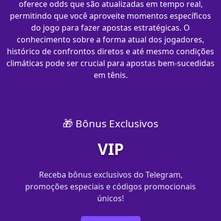
oferece odds que são atualizadas em tempo real,
permitindo que você aproveite momentos específicos
do jogo para fazer apostas estratégicas. O
conhecimento sobre a forma atual dos jogadores,
histórico de confrontos diretos e até mesmo condições
climáticas pode ser crucial para apostas bem-sucedidas
em tênis.
🎁 Bônus Exclusivos
VIP
Receba bônus exclusivos do Telegram,
promoções especiais e códigos promocionais
únicos!