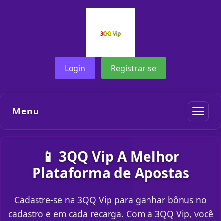
Login
Registrar-se
Menu
📱 3QQ Vip A Melhor
Plataforma de Apostas
Cadastre-se na 3QQ Vip para ganhar bônus no
cadastro e em cada recarga. Com a 3QQ Vip, você