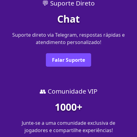
💬 Suporte Direto
Chat
Suporte direto via Telegram, respostas rápidas e
atendimento personalizado!
Falar Suporte
👥 Comunidade VIP
1000+
Junte-se a uma comunidade exclusiva de
jogadores e compartilhe experiências!