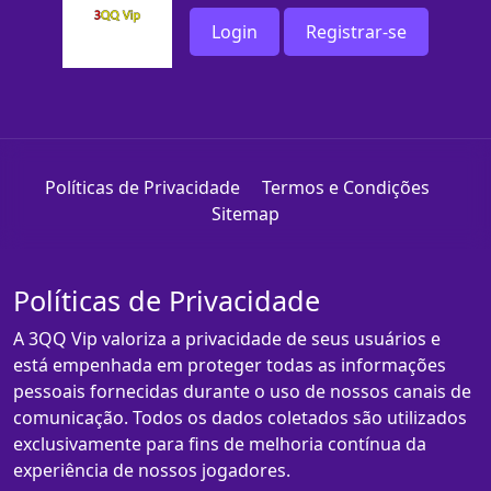
Login
Registrar-se
Políticas de Privacidade
Termos e Condições
Sitemap
Políticas de Privacidade
A 3QQ Vip valoriza a privacidade de seus usuários e
está empenhada em proteger todas as informações
pessoais fornecidas durante o uso de nossos canais de
comunicação. Todos os dados coletados são utilizados
exclusivamente para fins de melhoria contínua da
experiência de nossos jogadores.