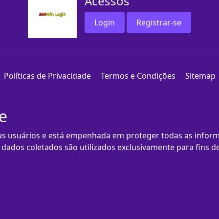
Acessos
Login
Registrar-se
Políticas de Privacidade
Termos e Condições
Sitemap
de
eus usuários e está empenhada em proteger todas as infor
dados coletados são utilizados exclusivamente para fins d