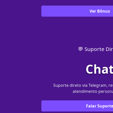
Ver Bônus
💬 Suporte Di
Cha
Suporte direto via Telegram, r
atendimento persona
Falar Suport