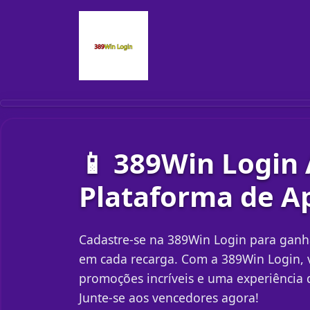
📱 389Win Login
Plataforma de A
Cadastre-se na 389Win Login para ganh
em cada recarga. Com a 389Win Login, 
promoções incríveis e uma experiência d
Junte-se aos vencedores agora!