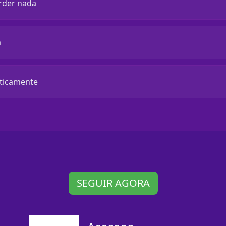
erder nada
a
aticamente
SEGUIR AGORA