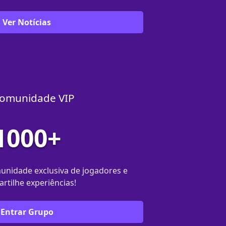
Ver Notícias
Comunidade VIP
1000+
unidade exclusiva de jogadores e
rtilhe experiências!
Entrar Grupo