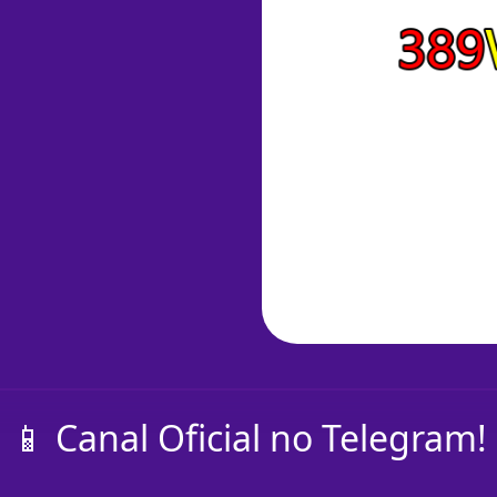
📱 Canal Oficial no Telegram!