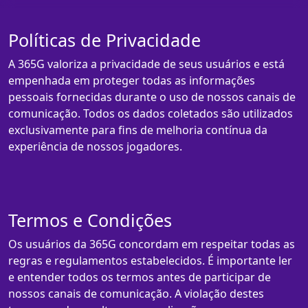
Políticas de Privacidade
A 365G valoriza a privacidade de seus usuários e está
empenhada em proteger todas as informações
pessoais fornecidas durante o uso de nossos canais de
comunicação. Todos os dados coletados são utilizados
exclusivamente para fins de melhoria contínua da
experiência de nossos jogadores.
Termos e Condições
Os usuários da 365G concordam em respeitar todas as
regras e regulamentos estabelecidos. É importante ler
e entender todos os termos antes de participar de
nossos canais de comunicação. A violação destes