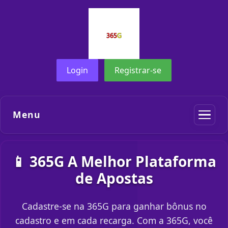
Login
Registrar-se
Menu
📱 365G A Melhor Plataforma
de Apostas
Cadastre-se na 365G para ganhar bônus no
cadastro e em cada recarga. Com a 365G, você