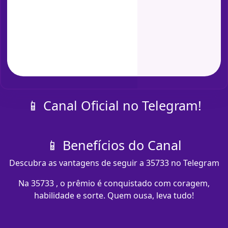
📱 Canal Oficial no Telegram!
📱 Benefícios do Canal
Descubra as vantagens de seguir a 35733 no Telegram
Na 35733 , o prêmio é conquistado com coragem,
habilidade e sorte. Quem ousa, leva tudo!