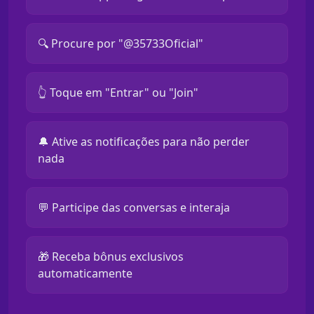
🔍 Procure por "@35733Oficial"
👆 Toque em "Entrar" ou "Join"
🔔 Ative as notificações para não perder
nada
💬 Participe das conversas e interaja
🎁 Receba bônus exclusivos
automaticamente