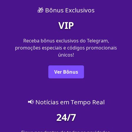
🎁 Bônus Exclusivos
VIP
Receba bônus exclusivos do Telegram,
promoções especiais e códigos promocionais
únicos!
Ver Bônus
📢 Notícias em Tempo Real
24/7