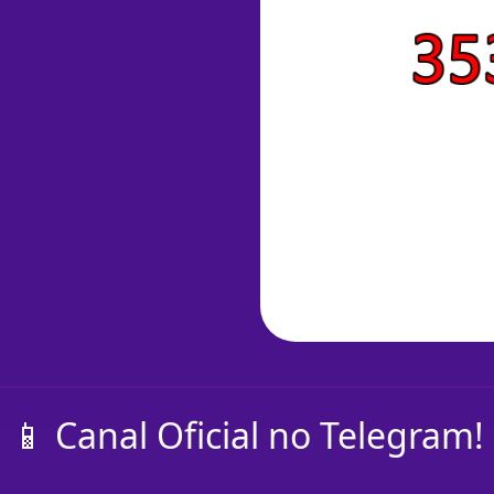
📱 Canal Oficial no Telegram!