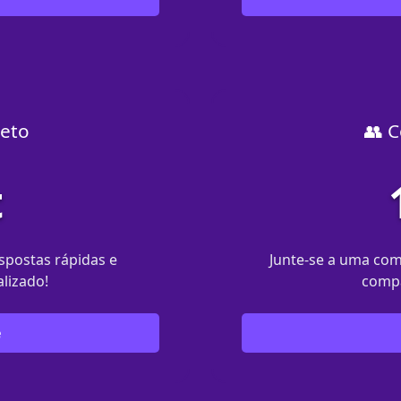
reto
👥 
t
espostas rápidas e
Junte-se a uma com
lizado!
compa
e