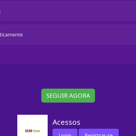
a
aticamente
SEGUIR AGORA
Acessos
Login
Registrar-se