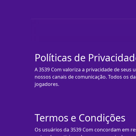
Políticas de Privacida
A 3539 Com valoriza a privacidade de seus
nossos canais de comunicação. Todos os dad
jogadores.
Termos e Condições
Os usuários da 3539 Com concordam em resp