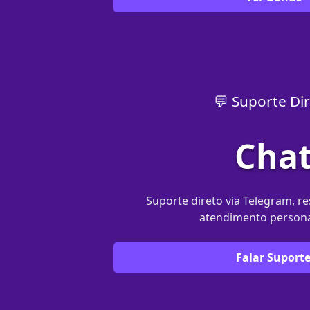
💬 Suporte Di
Cha
Suporte direto via Telegram, r
atendimento persona
Falar Suport