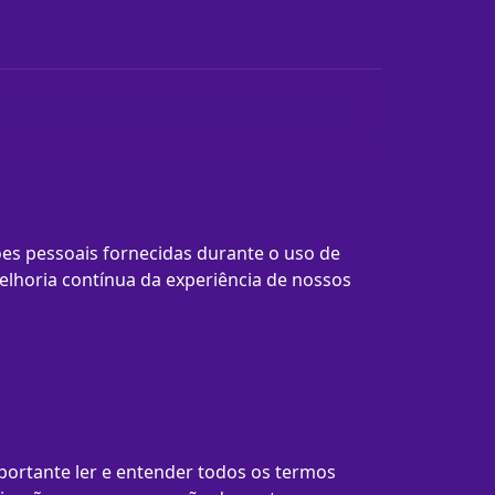
es pessoais fornecidas durante o uso de
elhoria contínua da experiência de nossos
portante ler e entender todos os termos