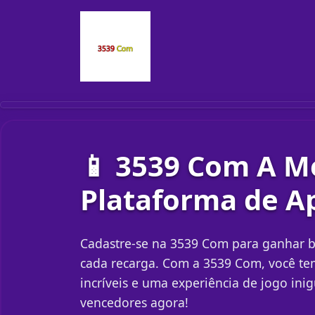
📱 3539 Com A M
Plataforma de A
Cadastre-se na 3539 Com para ganhar 
cada recarga. Com a 3539 Com, você t
incríveis e uma experiência de jogo inig
vencedores agora!