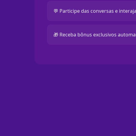
💬 Participe das conversas e interaj
🎁 Receba bônus exclusivos autom