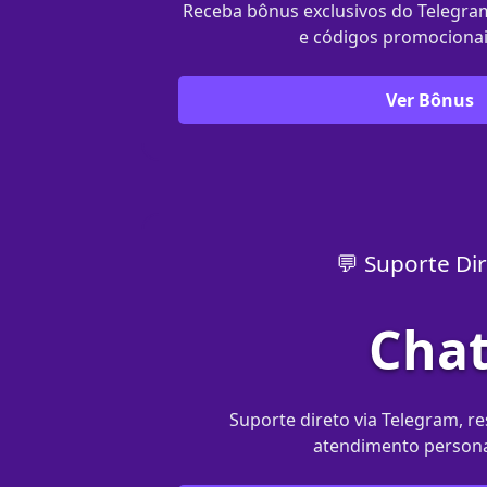
Receba bônus exclusivos do Telegra
e códigos promocionai
Ver Bônus
💬 Suporte Di
Cha
Suporte direto via Telegram, r
atendimento persona