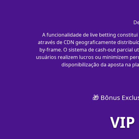
De
A funcionalidade de live betting constit
através de CDN geograficamente distribuíd
by-frame. O sistema de cash-out parcial u
usuários realizem lucros ou minimizem perd
disponibilização da aposta na p
🎁 Bônus Exclu
VIP