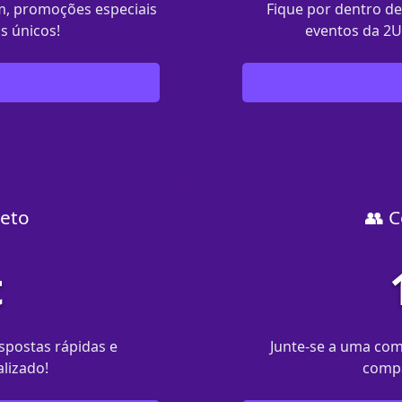
m, promoções especiais
Fique por dentro d
s únicos!
eventos da 2
reto
👥 
t
espostas rápidas e
Junte-se a uma com
lizado!
compa