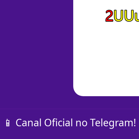
📱 Canal Oficial no Telegram!