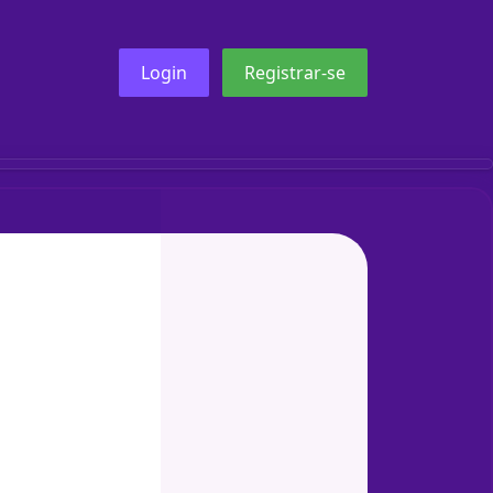
Login
Registrar-se