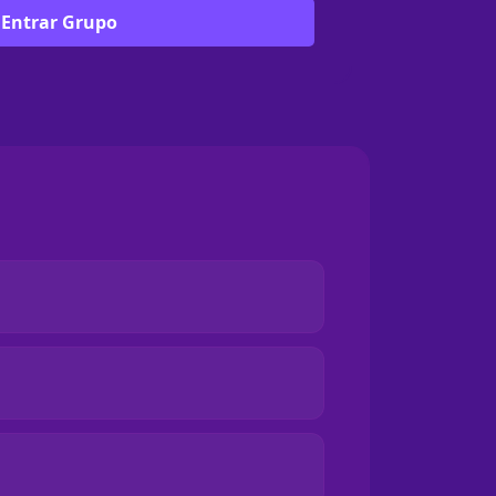
Entrar Grupo