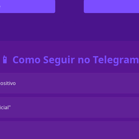
e
📱 Como Seguir no Telegram
ositivo
cial"