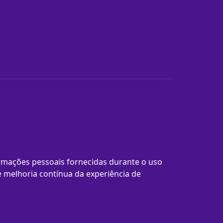
rmações pessoais fornecidas durante o uso
e melhoria contínua da experiência de