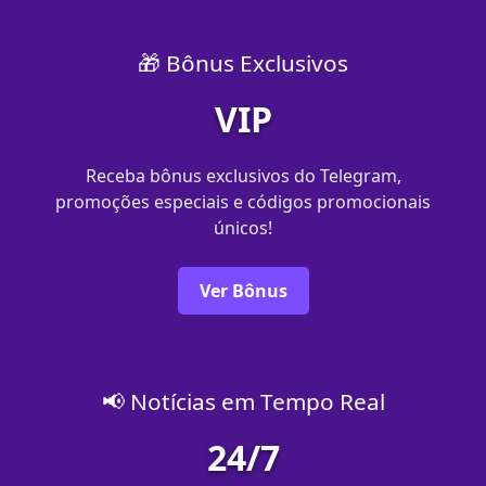
🎁 Bônus Exclusivos
VIP
Receba bônus exclusivos do Telegram,
promoções especiais e códigos promocionais
únicos!
Ver Bônus
📢 Notícias em Tempo Real
24/7