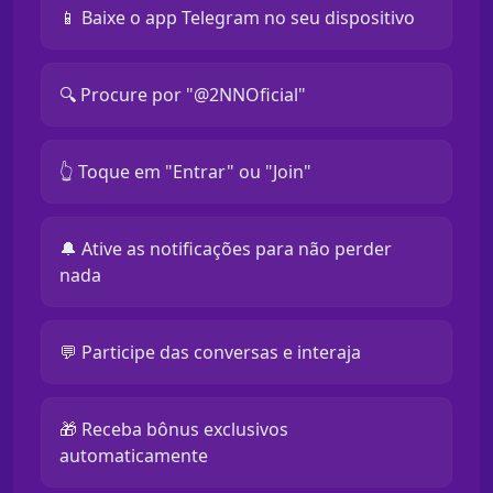
📱 Baixe o app Telegram no seu dispositivo
🔍 Procure por "@2NNOficial"
👆 Toque em "Entrar" ou "Join"
🔔 Ative as notificações para não perder
nada
💬 Participe das conversas e interaja
🎁 Receba bônus exclusivos
automaticamente