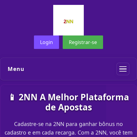
Login
Registrar-se
Menu
📱 2NN A Melhor Plataforma
de Apostas
Cadastre-se na 2NN para ganhar bônus no
cadastro e em cada recarga. Com a 2NN, você tem