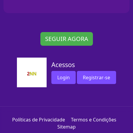
SEGUIR AGORA
Acessos
Login
Registrar-se
Políticas de Privacidade
Termos e Condições
Sitemap