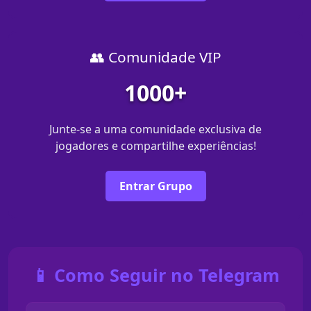
👥 Comunidade VIP
1000+
Junte-se a uma comunidade exclusiva de
jogadores e compartilhe experiências!
Entrar Grupo
📱 Como Seguir no Telegram