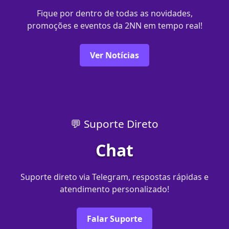
Fique por dentro de todas as novidades,
promoções e eventos da 2NN em tempo real!
Ver Notícias
💬 Suporte Direto
Chat
Suporte direto via Telegram, respostas rápidas e
atendimento personalizado!
Falar Suporte