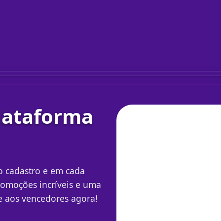
Plataforma
o cadastro e em cada
romoções incríveis e uma
se aos vencedores agora!