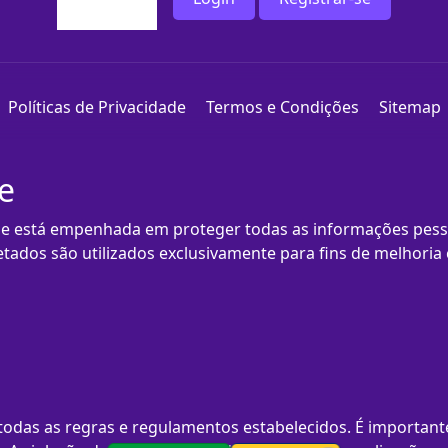
Políticas de Privacidade
Termos e Condições
Sitemap
de
ios e está empenhada em proteger todas as informações pes
tados são utilizados exclusivamente para fins de melhoria
todas as regras e regulamentos estabelecidos. É important