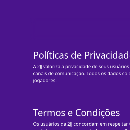
Políticas de Privacida
A 2JJ valoriza a privacidade de seus usuár
canais de comunicação. Todos os dados cole
jogadores.
Termos e Condições
Os usuários da 2JJ concordam em respeitar 