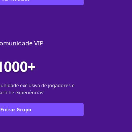
Comunidade VIP
1000+
unidade exclusiva de jogadores e
rtilhe experiências!
Entrar Grupo