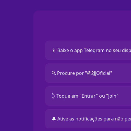
📱 Baixe o app Telegram no seu disp
🔍 Procure por "@2JJOficial"
👆 Toque em "Entrar" ou "Join"
🔔 Ative as notificações para não p