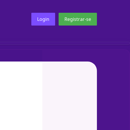
Login
Registrar-se