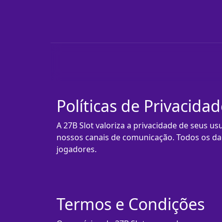
Políticas de Privacida
A 27B Slot valoriza a privacidade de seus 
nossos canais de comunicação. Todos os dad
jogadores.
Termos e Condições