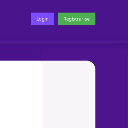
Login
Registrar-se