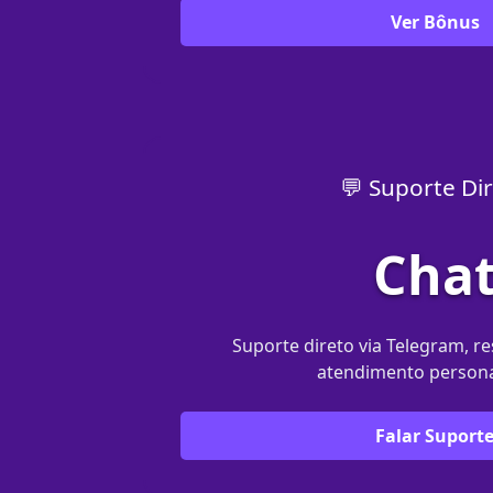
Ver Bônus
💬 Suporte Di
Cha
Suporte direto via Telegram, r
atendimento persona
Falar Suport