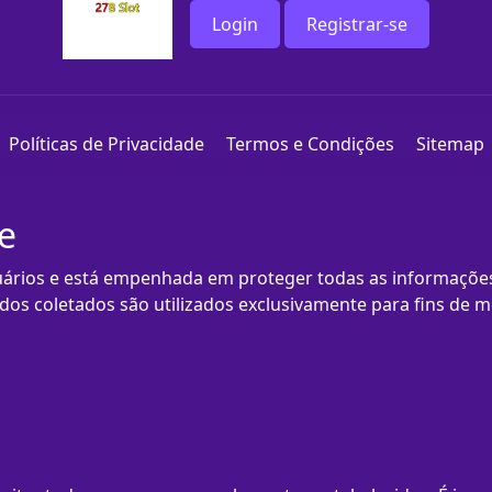
Login
Registrar-se
Políticas de Privacidade
Termos e Condições
Sitemap
de
usuários e está empenhada em proteger todas as informaçõe
os coletados são utilizados exclusivamente para fins de m