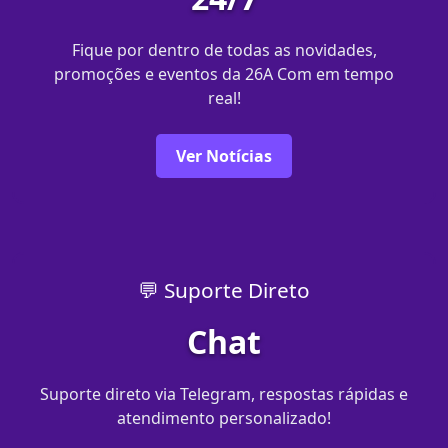
Fique por dentro de todas as novidades,
promoções e eventos da 26A Com em tempo
real!
Ver Notícias
💬 Suporte Direto
Chat
Suporte direto via Telegram, respostas rápidas e
atendimento personalizado!