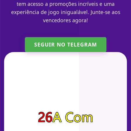
tem acesso a promoções incríveis e uma
experiência de jogo inigualável. Junte-se aos
vencedores agora!
SEGUIR NO TELEGRAM