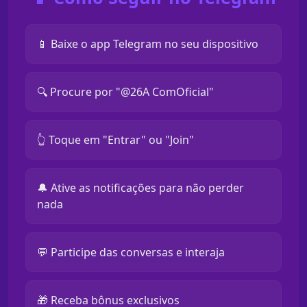
📱 Baixe o app Telegram no seu dispositivo
🔍 Procure por "@26A ComOficial"
👆 Toque em "Entrar" ou "Join"
🔔 Ative as notificações para não perder
nada
💬 Participe das conversas e interaja
🎁 Receba bônus exclusivos