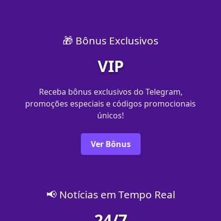
🎁 Bônus Exclusivos
VIP
Receba bônus exclusivos do Telegram,
promoções especiais e códigos promocionais
únicos!
Ver Bônus
📢 Notícias em Tempo Real
24/7