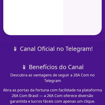
📱 Canal Oficial no Telegram!
📱 Benefícios do Canal
Descubra as vantagens de seguir a 26A Com no
Telegram
Abra as portas da fortuna com facilidade na plataforma
26A Com Brasil — a 26A Com oferece diversão
garantida e lucros fáceis com apenas um clique.