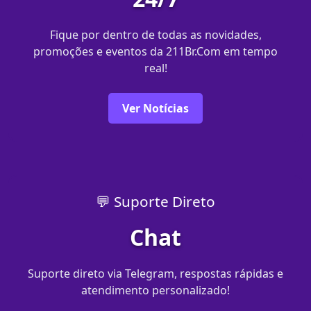
Fique por dentro de todas as novidades,
promoções e eventos da 211Br.Com em tempo
real!
Ver Notícias
💬 Suporte Direto
Chat
Suporte direto via Telegram, respostas rápidas e
atendimento personalizado!