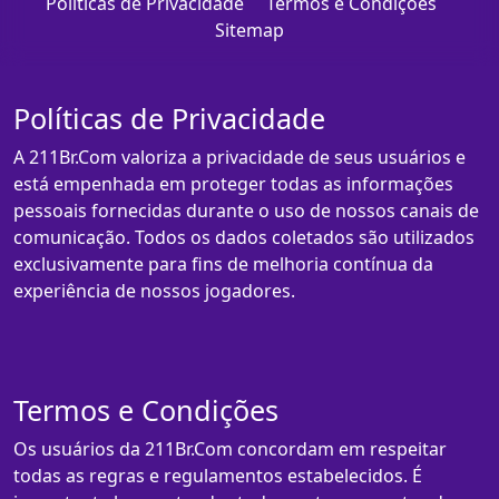
Políticas de Privacidade
Termos e Condições
Sitemap
Políticas de Privacidade
A 211Br.Com valoriza a privacidade de seus usuários e
está empenhada em proteger todas as informações
pessoais fornecidas durante o uso de nossos canais de
comunicação. Todos os dados coletados são utilizados
exclusivamente para fins de melhoria contínua da
experiência de nossos jogadores.
Termos e Condições
Os usuários da 211Br.Com concordam em respeitar
todas as regras e regulamentos estabelecidos. É