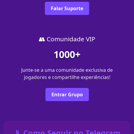
Falar Suporte
👥 Comunidade VIP
1000+
Junte-se a uma comunidade exclusiva de
jogadores e compartilhe experiências!
Entrar Grupo
📱 Como Seguir no Telegram