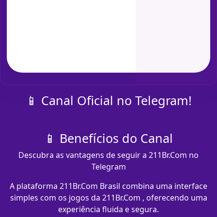
📱 Canal Oficial no Telegram!
📱 Benefícios do Canal
Descubra as vantagens de seguir a 211Br.Com no
Telegram
A plataforma 211Br.Com Brasil combina uma interface
simples com os jogos da 211Br.Com , oferecendo uma
experiência fluida e segura.