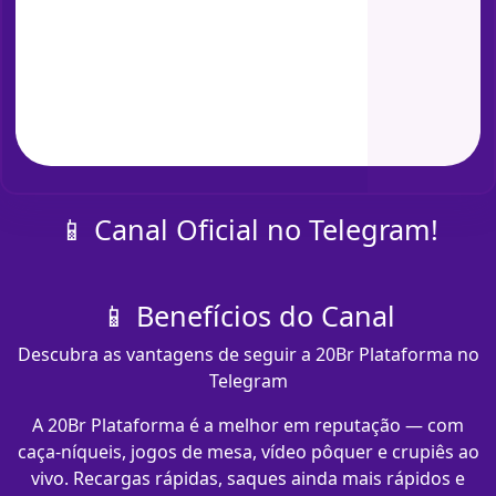
📱 Canal Oficial no Telegram!
📱 Benefícios do Canal
Descubra as vantagens de seguir a 20Br Plataforma no
Telegram
A 20Br Plataforma é a melhor em reputação — com
caça-níqueis, jogos de mesa, vídeo pôquer e crupiês ao
vivo. Recargas rápidas, saques ainda mais rápidos e