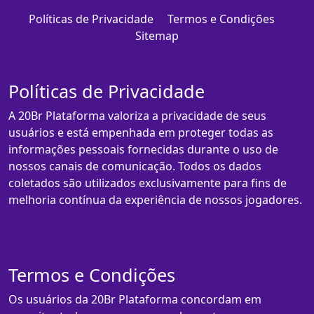
Políticas de Privacidade
Termos e Condições
Sitemap
Políticas de Privacidade
A 20Br Plataforma valoriza a privacidade de seus
usuários e está empenhada em proteger todas as
informações pessoais fornecidas durante o uso de
nossos canais de comunicação. Todos os dados
coletados são utilizados exclusivamente para fins de
melhoria contínua da experiência de nossos jogadores.
Termos e Condições
Os usuários da 20Br Plataforma concordam em