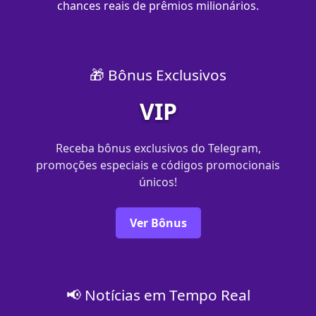
chances reais de prêmios milionários.
🎁 Bônus Exclusivos
VIP
Receba bônus exclusivos do Telegram,
promoções especiais e códigos promocionais
únicos!
Ver Bônus
📢 Notícias em Tempo Real