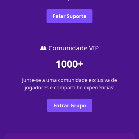
Falar Suporte
👥 Comunidade VIP
1000+
Junte-se a uma comunidade exclusiva de
jogadores e compartilhe experiências!
Entrar Grupo