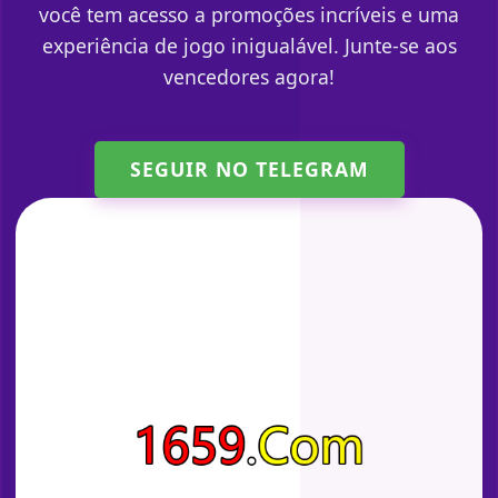
você tem acesso a promoções incríveis e uma
experiência de jogo inigualável. Junte-se aos
vencedores agora!
SEGUIR NO TELEGRAM