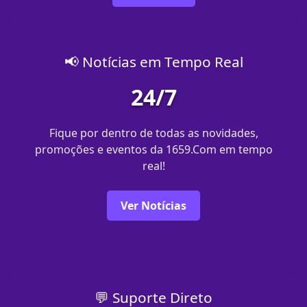
📢 Notícias em Tempo Real
24/7
Fique por dentro de todas as novidades,
promoções e eventos da 1659.Com em tempo
real!
Ver Notícias
💬 Suporte Direto