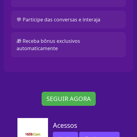
💬 Participe das conversas e interaja
🎁 Receba bônus exclusivos
automaticamente
SEGUIR AGORA
Acessos