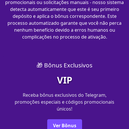
promocionais ou solicitações manuais - nosso sistema
detecta automaticamente que este é seu primeiro
depósito e aplica o bônus correspondente. Este
processo automatizado garante que você não perca
nenhum benefício devido a erros humanos ou
complicações no processo de ativação.
🎁 Bônus Exclusivos
VIP
Receba bônus exclusivos do Telegram,
promoções especiais e códigos promocionais
únicos!
Ver Bônus