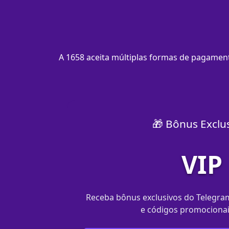
A 1658 aceita múltiplas formas de pagament
🎁 Bônus Exclu
VIP
Receba bônus exclusivos do Telegra
e códigos promocionai