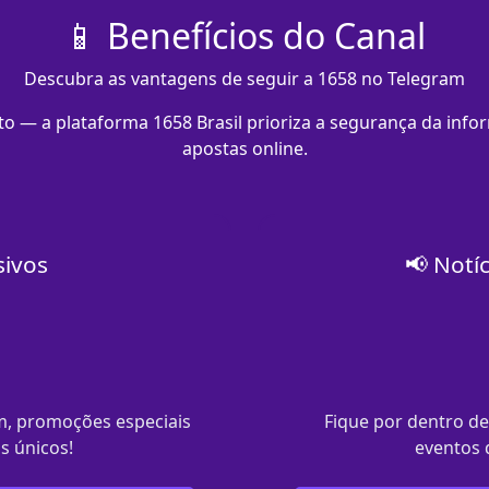
📱 Benefícios do Canal
Descubra as vantagens de seguir a 1658 no Telegram
o — a plataforma 1658 Brasil prioriza a segurança da inf
apostas online.
sivos
📢 Notí
m, promoções especiais
Fique por dentro d
s únicos!
eventos 