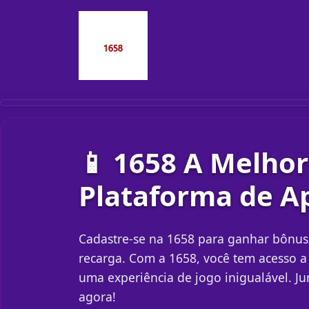
📱 1658 A Melhor
Plataforma de A
Cadastre-se na 1658 para ganhar bônus
recarga. Com a 1658, você tem acesso a
uma experiência de jogo inigualável. J
agora!