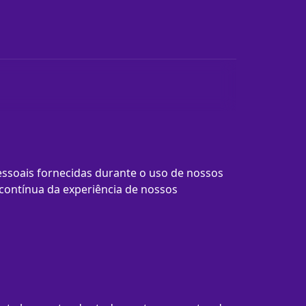
essoais fornecidas durante o uso de nossos
 contínua da experiência de nossos