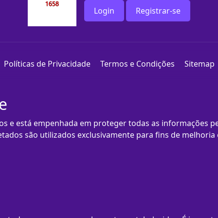
Login
Registrar-se
Políticas de Privacidade
Termos e Condições
Sitemap
de
rios e está empenhada em proteger todas as informações p
tados são utilizados exclusivamente para fins de melhoria