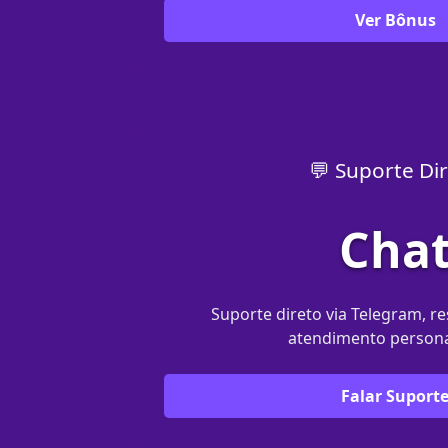
Ver Bônus
💬 Suporte Di
Cha
Suporte direto via Telegram, r
atendimento persona
Falar Suport