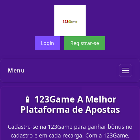
Login
Registrar-se
Menu
📱 123Game A Melhor
Plataforma de Apostas
Cadastre-se na 123Game para ganhar bônus no
cadastro e em cada recarga. Com a 123Game,