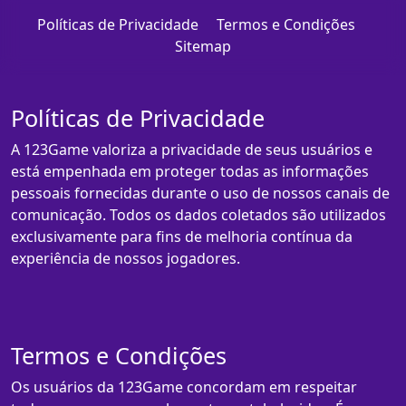
Políticas de Privacidade
Termos e Condições
Sitemap
Políticas de Privacidade
A 123Game valoriza a privacidade de seus usuários e
está empenhada em proteger todas as informações
pessoais fornecidas durante o uso de nossos canais de
comunicação. Todos os dados coletados são utilizados
exclusivamente para fins de melhoria contínua da
experiência de nossos jogadores.
Termos e Condições
Os usuários da 123Game concordam em respeitar