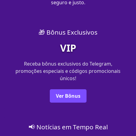
seguro e justo.
🎁 Bônus Exclusivos
VIP
Receba bônus exclusivos do Telegram,
promoções especiais e códigos promocionais
únicos!
Ver Bônus
📢 Notícias em Tempo Real