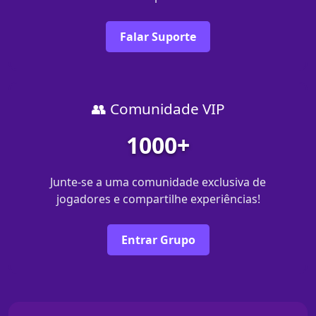
Falar Suporte
👥 Comunidade VIP
1000+
Junte-se a uma comunidade exclusiva de
jogadores e compartilhe experiências!
Entrar Grupo