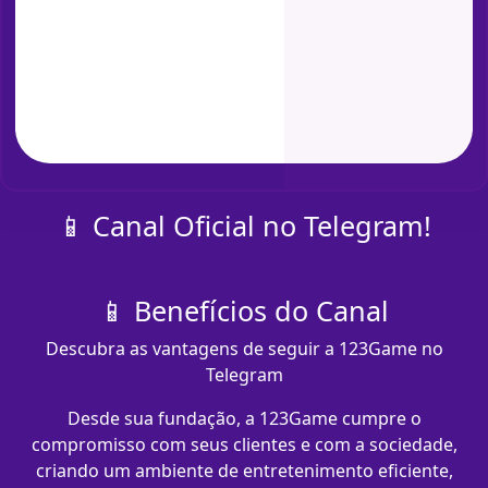
📱 Canal Oficial no Telegram!
📱 Benefícios do Canal
Descubra as vantagens de seguir a 123Game no
Telegram
Desde sua fundação, a 123Game cumpre o
compromisso com seus clientes e com a sociedade,
criando um ambiente de entretenimento eficiente,