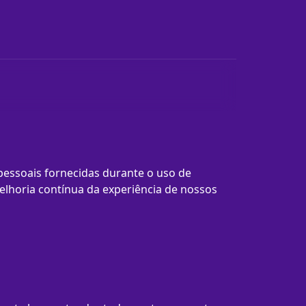
pessoais fornecidas durante o uso de
elhoria contínua da experiência de nossos