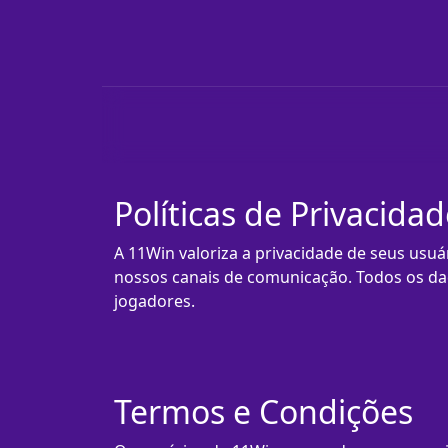
Políticas de Privacida
A 11Win valoriza a privacidade de seus usu
nossos canais de comunicação. Todos os dad
jogadores.
Termos e Condições