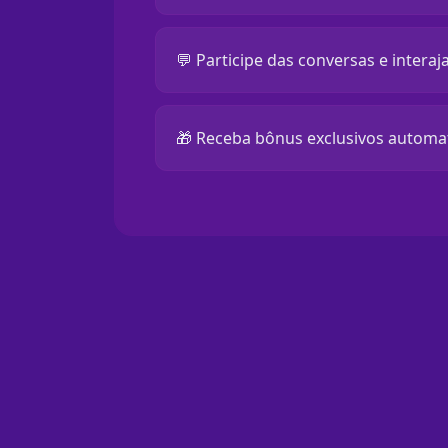
💬 Participe das conversas e interaj
🎁 Receba bônus exclusivos autom