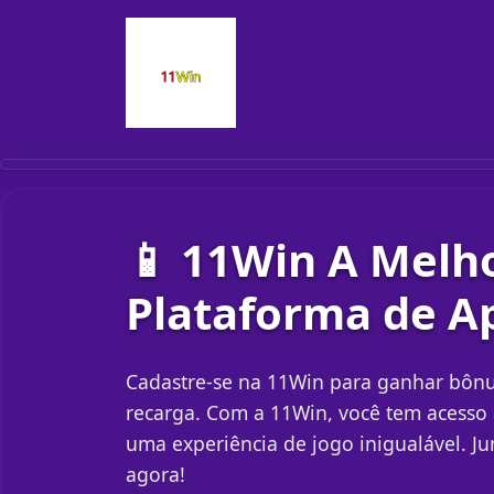
📱 11Win A Melh
Plataforma de A
Cadastre-se na 11Win para ganhar bônu
recarga. Com a 11Win, você tem acesso 
uma experiência de jogo inigualável. J
agora!