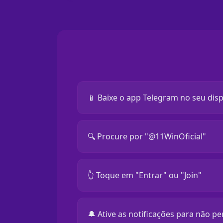
📱 Baixe o app Telegram no seu disp
🔍 Procure por "@11WinOficial"
👆 Toque em "Entrar" ou "Join"
🔔 Ative as notificações para não p