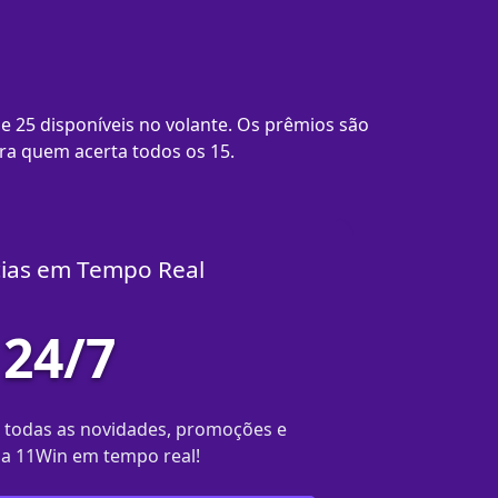
e 25 disponíveis no volante. Os prêmios são
ra quem acerta todos os 15.
cias em Tempo Real
24/7
e todas as novidades, promoções e
a 11Win em tempo real!