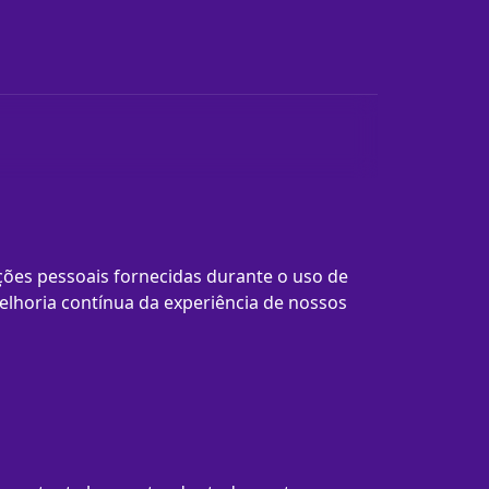
ções pessoais fornecidas durante o uso de
elhoria contínua da experiência de nossos