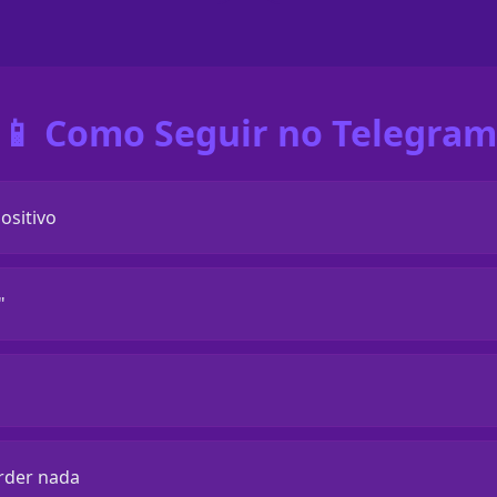
📱 Como Seguir no Telegram
ositivo
"
erder nada