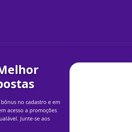
 Melhor
postas
r bônus no cadastro e em
tem acesso a promoções
ualável. Junte-se aos